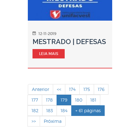
12-11-2019
MESTRADO | DEFESAS
LEIA MAIS
Anterior
<<
174
175
176
177
178
179
180
181
182
183
184
+ 61 páginas
>>
Próxima