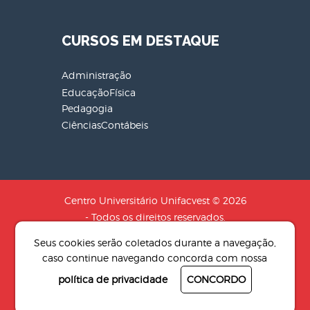
CURSOS EM DESTAQUE
Administração
EducaçãoFísica
Pedagogia
CiênciasContábeis
Centro Universitário Unifacvest © 2026
- Todos os direitos reservados.
CNPJ: 04.608.241/0001-79 - Razão
Seus cookies serão coletados durante a navegação,
Social: SOCIEDADE DE EDUCACAO N.S
caso continue navegando concorda com nossa
AUXILIADORA LTDA
política de privacidade
CONCORDO
Desenvolvido por
4Pix - Agência de
resultados