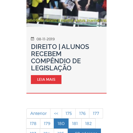
08-11-2019
DIREITO | ALUNOS
RECEBEM
COMPÊNDIO DE
LEGISLAÇÃO
LEIA MAIS
Anterior
<<
175
176
177
178
179
180
181
182