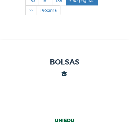
183
184
185
+ 60 páginas
>>
Próxima
BOLSAS