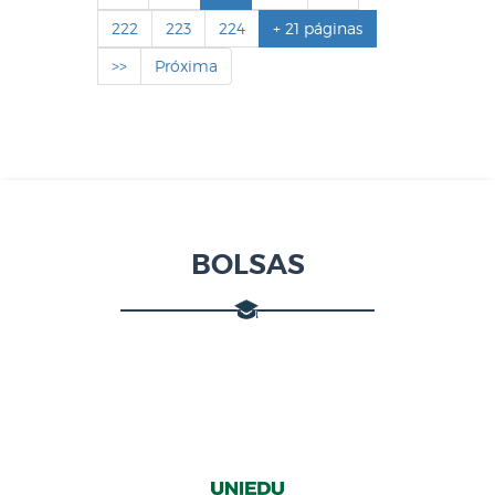
222
223
224
+ 21 páginas
>>
Próxima
BOLSAS