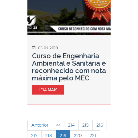
05-04-2019
Curso de Engenharia
Ambiental e Sanitária é
reconhecido com nota
máxima pelo MEC
LEIA MAIS
Anterior
<<
214
215
216
217
218
219
220
221