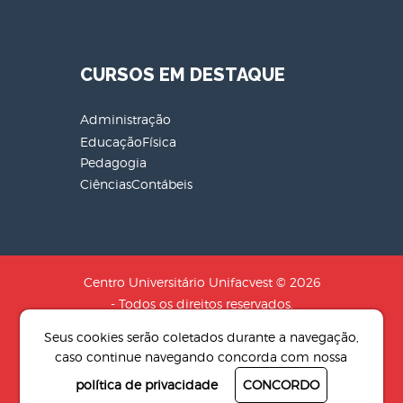
CURSOS EM DESTAQUE
Administração
EducaçãoFísica
Pedagogia
CiênciasContábeis
Centro Universitário Unifacvest © 2026
- Todos os direitos reservados.
CNPJ: 04.608.241/0001-79 - Razão
Seus cookies serão coletados durante a navegação,
Social: SOCIEDADE DE EDUCACAO N.S
caso continue navegando concorda com nossa
AUXILIADORA LTDA
política de privacidade
CONCORDO
Desenvolvido por
4Pix - Agência de