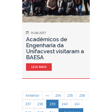
13-06-2017
Acadêmicos de
Engenharia da
Unifacvest visitaram a
BAESA
LEIA MAIS
Anterior
<<
234
235
236
237
238
239
240
241