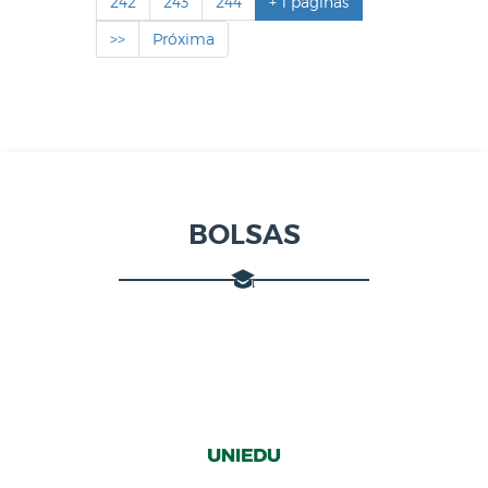
242
243
244
+ 1 páginas
>>
Próxima
BOLSAS