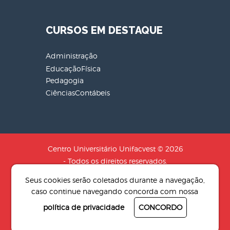
CURSOS EM DESTAQUE
Administração
EducaçãoFísica
Pedagogia
CiênciasContábeis
Centro Universitário Unifacvest © 2026
- Todos os direitos reservados.
CNPJ: 04.608.241/0001-79 - Razão
Seus cookies serão coletados durante a navegação,
Social: SOCIEDADE DE EDUCACAO N.S
caso continue navegando concorda com nossa
AUXILIADORA LTDA
política de privacidade
CONCORDO
Desenvolvido por
4Pix - Agência de
resultados