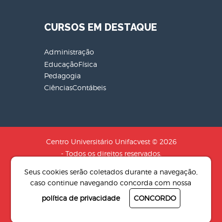
CURSOS EM DESTAQUE
Administração
EducaçãoFísica
Pedagogia
CiênciasContábeis
Centro Universitário Unifacvest © 2026
- Todos os direitos reservados.
CNPJ: 04.608.241/0001-79 - Razão
Seus cookies serão coletados durante a navegação,
Social: SOCIEDADE DE EDUCACAO N.S
caso continue navegando concorda com nossa
AUXILIADORA LTDA
política de privacidade
CONCORDO
Desenvolvido por
4Pix - Agência de
resultados