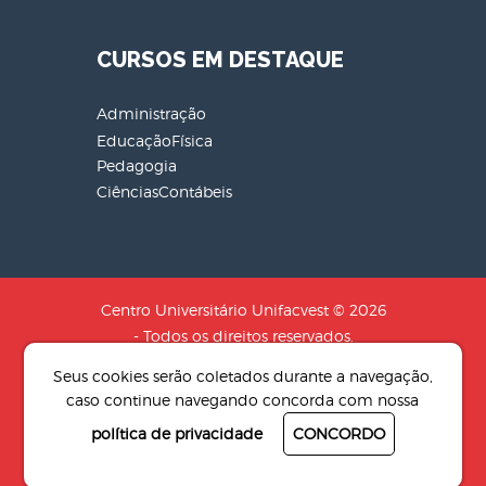
CURSOS EM DESTAQUE
Administração
EducaçãoFísica
Pedagogia
CiênciasContábeis
Centro Universitário Unifacvest © 2026
- Todos os direitos reservados.
CNPJ: 04.608.241/0001-79 - Razão
Seus cookies serão coletados durante a navegação,
Social: SOCIEDADE DE EDUCACAO N.S
caso continue navegando concorda com nossa
AUXILIADORA LTDA
política de privacidade
CONCORDO
Desenvolvido por
4Pix - Agência de
resultados