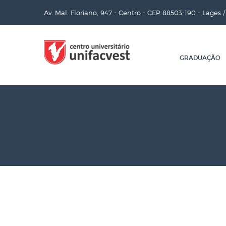
Av. Mal. Floriano, 947 - Centro - CEP 88503-190 - Lages 
GRADUAÇÃO