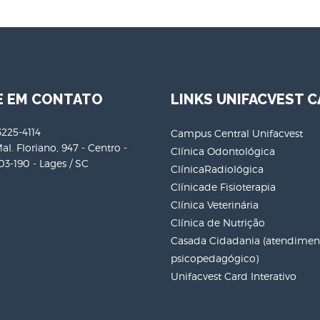
E EM CONTATO
LINKS UNIFACVEST C
3225-4114
Campus Central Unifacvest
al. Floriano, 947 - Centro -
Clínica Odontológica
3-190 - Lages / SC
ClínicaRadiológica
Clínicade Fisioterapia
Clínica Veterinária
Clínica de Nutrição
Casada Cidadania (atendiment
psicopedagógico)
Unifacvest Card Interativo