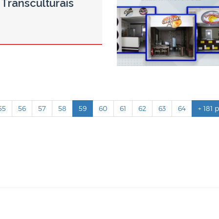
 Transculturais
55
56
57
58
59
60
61
62
63
64
+ 181 