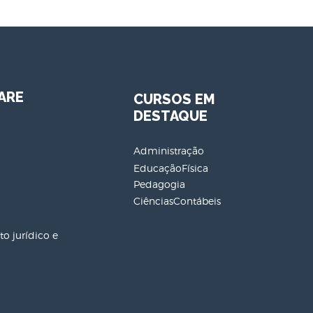
ARE
CURSOS EM
DESTAQUE
Administração
EducaçãoFísica
Pedagogia
CiênciasContábeis
o jurídico e