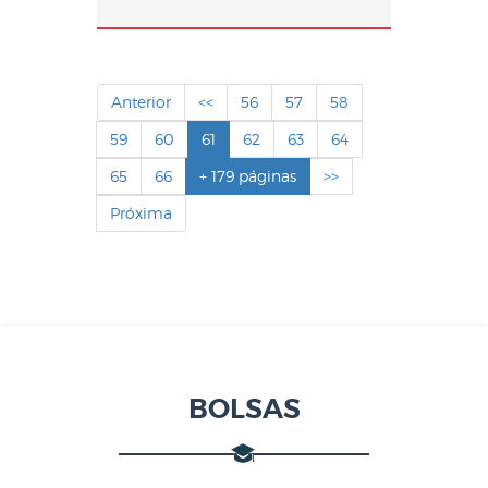
Anterior
<<
56
57
58
59
60
61
62
63
64
65
66
+ 179 páginas
>>
Próxima
BOLSAS