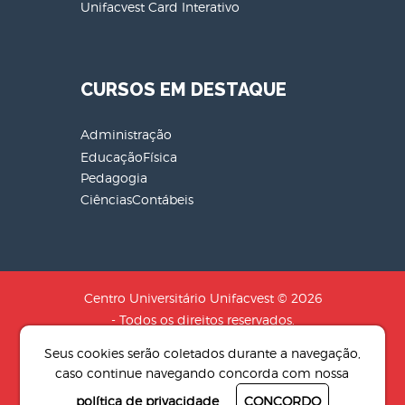
Unifacvest Card Interativo
CURSOS EM DESTAQUE
Administração
EducaçãoFísica
Pedagogia
CiênciasContábeis
Centro Universitário Unifacvest © 2026
- Todos os direitos reservados.
CNPJ: 04.608.241/0001-79 - Razão
Seus cookies serão coletados durante a navegação,
Social: SOCIEDADE DE EDUCACAO N.S
caso continue navegando concorda com nossa
AUXILIADORA LTDA
política de privacidade
CONCORDO