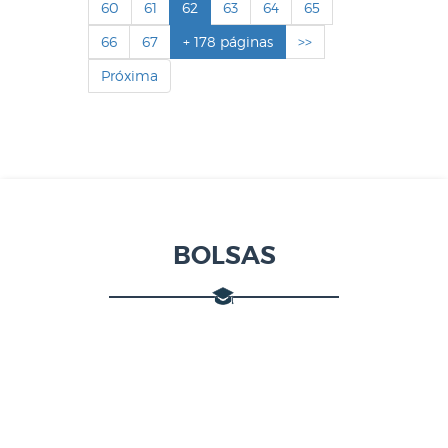
60
61
62
63
64
65
66
67
+ 178 páginas
>>
Próxima
BOLSAS