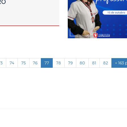
RO
73
74
75
76
77
78
79
80
81
82
+ 163 