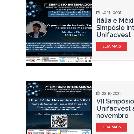
30-11--0001
Itália e Méx
Simpósio In
Unifacvest
LEIA MAIS
28-10-2021
VII Simpósio
Unifacvest
novembro
LEIA MAIS