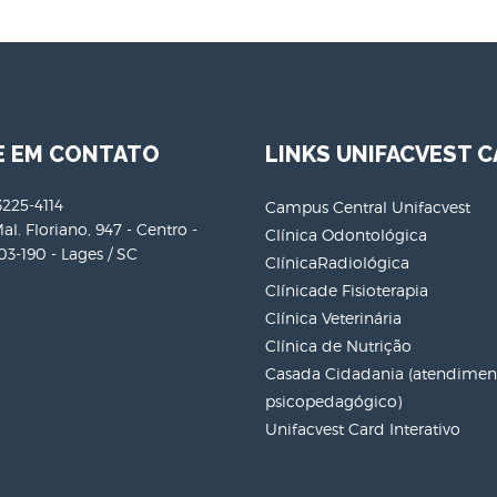
E EM CONTATO
LINKS UNIFACVEST C
3225-4114
Campus Central Unifacvest
al. Floriano, 947 - Centro -
Clínica Odontológica
3-190 - Lages / SC
ClínicaRadiológica
Clínicade Fisioterapia
Clínica Veterinária
Clínica de Nutrição
Casada Cidadania (atendiment
psicopedagógico)
Unifacvest Card Interativo