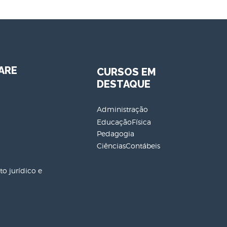
ARE
CURSOS EM
DESTAQUE
Administração
EducaçãoFísica
Pedagogia
CiênciasContábeis
o jurídico e