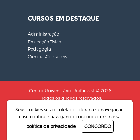
CURSOS EM DESTAQUE
Administração
EducaçãoFísica
Pedagogia
CiênciasContábeis
Centro Universitário Unifacvest © 2026
- Todos os direitos reservados.
CNPJ: 04.608.241/0001-79 - Razão
Seus cookies serão coletados durante a navegação,
Social: SOCIEDADE DE EDUCACAO N.S
caso continue navegando concorda com nossa
AUXILIADORA LTDA
política de privacidade
CONCORDO
Desenvolvido por
4Pix - Agência de
resultados