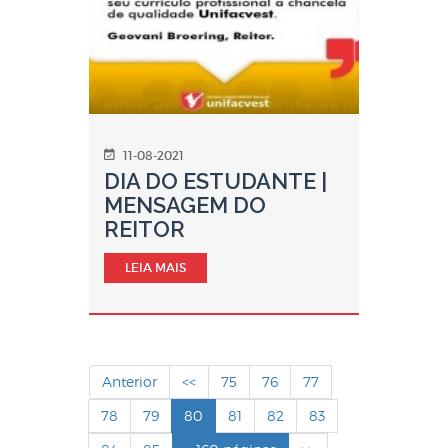
11-08-2021
DIA DO ESTUDANTE |
MENSAGEM DO
REITOR
LEIA MAIS
Anterior
<<
75
76
77
78
79
80
81
82
83