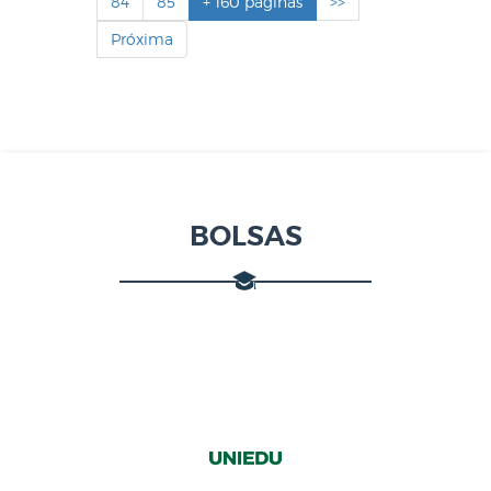
84
85
+ 160 páginas
>>
Próxima
BOLSAS