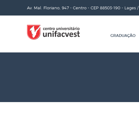
Av. Mal. Floriano, 947 - Centro - CEP 88503-190 - Lages 
GRADUAÇÃO