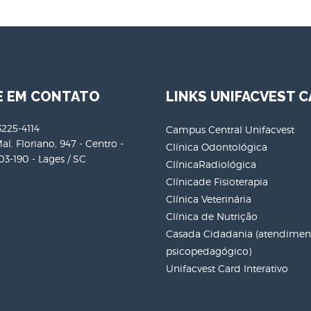
E EM CONTATO
LINKS UNIFACVEST C
3225-4114
Campus Central Unifacvest
al. Floriano, 947 - Centro -
Clínica Odontológica
3-190 - Lages / SC
ClínicaRadiológica
Clínicade Fisioterapia
Clínica Veterinária
Clínica de Nutrição
Casada Cidadania (atendiment
psicopedagógico)
Unifacvest Card Interativo