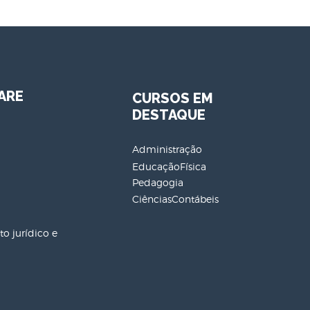
ARE
CURSOS EM
DESTAQUE
Administração
EducaçãoFísica
Pedagogia
CiênciasContábeis
o jurídico e