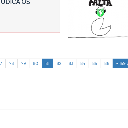
JUDICA OS
7
78
79
80
81
82
83
84
85
86
+ 159