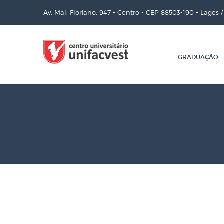
Av. Mal. Floriano, 947 - Centro - CEP 88503-190 - Lages 
GRADUAÇÃO