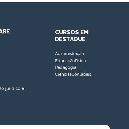
ARE
CURSOS EM
DESTAQUE
Administração
EducaçãoFísica
Pedagogia
CiênciasContábeis
o jurídico e