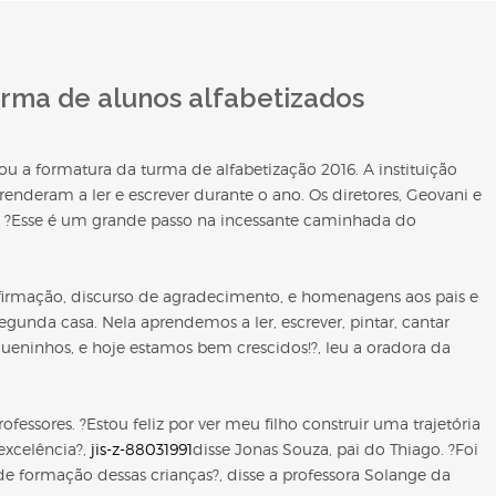
urma de alunos alfabetizados
zou a formatura da turma de alfabetização 2016. A instituição
nderam a ler e escrever durante o ano. Os diretores, Geovani e
. ?Esse é um grande passo na incessante caminhada do
irmação, discurso de agradecimento, e homenagens aos pais e
segunda casa. Nela aprendemos a ler, escrever, pintar, cantar
queninhos, e hoje estamos bem crescidos!?, leu a oradora da
ssores. ?Estou feliz por ver meu filho construir uma trajetória
excelência?,
jis-z-88031991
disse Jonas Souza, pai do Thiago. ?Foi
 de formação dessas crianças?, disse a professora Solange da