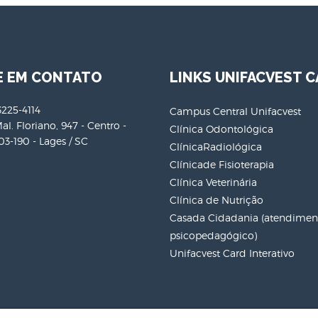
E EM CONTATO
LINKS UNIFACVEST C
3225-4114
Campus Central Unifacvest
al. Floriano, 947 - Centro -
Clínica Odontológica
3-190 - Lages / SC
ClínicaRadiológica
Clínicade Fisioterapia
Clínica Veterinária
Clínica de Nutrição
Casada Cidadania (atendiment
psicopedagógico)
Unifacvest Card Interativo