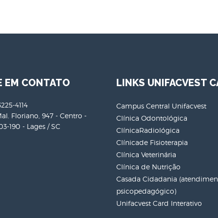
E EM CONTATO
LINKS UNIFACVEST C
3225-4114
Campus Central Unifacvest
al. Floriano, 947 - Centro -
Clínica Odontológica
3-190 - Lages / SC
ClínicaRadiológica
Clínicade Fisioterapia
Clínica Veterinária
Clínica de Nutrição
Casada Cidadania (atendiment
psicopedagógico)
Unifacvest Card Interativo