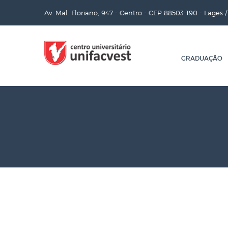
Av. Mal. Floriano, 947 - Centro - CEP 88503-190 - Lages 
GRADUAÇÃO