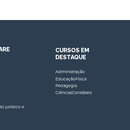
ARE
CURSOS EM
DESTAQUE
Administração
EducaçãoFísica
Pedagogia
CiênciasContábeis
o jurídico e