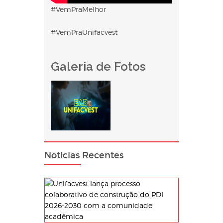
#VemPraMelhor
#VemPraUnifacvest
Galeria de Fotos
Notícias Recentes