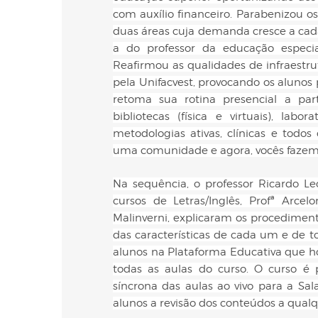
com auxílio financeiro. Parabenizou o
duas áreas cuja demanda cresce a cada
a do professor da educação especial
Reafirmou as qualidades de infraestru
pela Unifacvest, provocando os alunos
retoma sua rotina presencial a par
bibliotecas (física e virtuais), labo
metodologias ativas, clínicas e todo
uma comunidade e agora, vocês fazem p
Na sequência, o professor Ricardo Le
cursos de Letras/Inglês, Profª Arcel
Malinverni, explicaram os procediment
das características de cada um e de t
alunos na Plataforma Educativa que h
todas as aulas do curso. O curso é p
síncrona das aulas ao vivo para a Sal
alunos a revisão dos conteúdos a qua