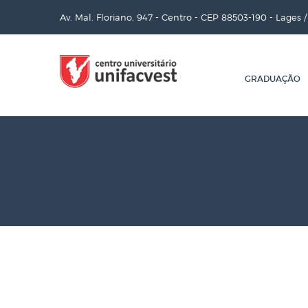
Av. Mal. Floriano, 947 - Centro - CEP 88503-190 - Lages 
GRADUAÇÃO