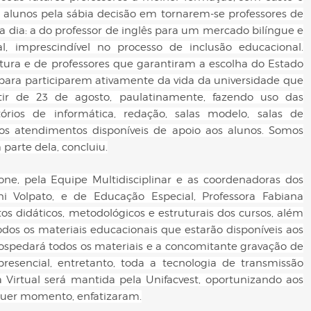
s alunos pela sábia decisão em tornarem-se professores de
 dia: a do professor de inglês para um mercado bilíngue e
, imprescindível no processo de inclusão educacional.
tura e de professores que garantiram a escolha do Estado
 para participarem ativamente da vida da universidade que
tir de 23 de agosto, paulatinamente, fazendo uso das
ratórios de informática, redação, salas modelo, salas de
s os atendimentos disponíveis de apoio aos alunos. Somos
arte dela, concluiu.
one, pela Equipe Multidisciplinar e as coordenadoras dos
oni Volpato, e de Educação Especial, Professora Fabiana
os didáticos, metodológicos e estruturais dos cursos, além
odos os materiais educacionais que estarão disponíveis aos
ospedará todos os materiais e a concomitante gravação de
resencial, entretanto, toda a tecnologia de transmissão
a Virtual será mantida pela Unifacvest, oportunizando aos
lquer momento, enfatizaram.