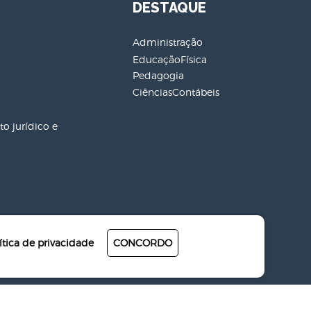
DESTAQUE
Administração
EducaçãoFísica
Pedagogia
CiênciasContábeis
o jurídico e
ítica de privacidade
CONCORDO