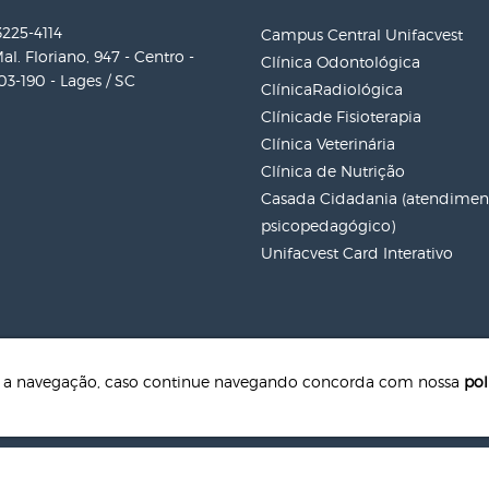
3225-4114
Campus Central Unifacvest
al. Floriano, 947 - Centro -
Clínica Odontológica
3-190 - Lages / SC
ClínicaRadiológica
Clínicade Fisioterapia
Clínica Veterinária
Clínica de Nutrição
Casada Cidadania (atendiment
psicopedagógico)
Unifacvest Card Interativo
te a navegação, caso continue navegando concorda com nossa
pol