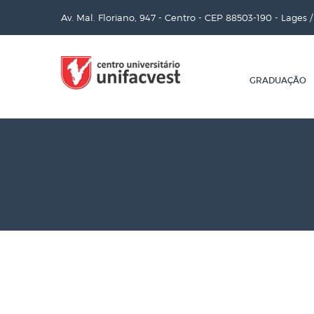
Av. Mal. Floriano, 947 - Centro - CEP 88503-190 - Lages 
GRADUAÇÃO