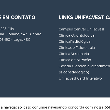
E EM CONTATO
LINKS UNIFACVEST C
3225-4114
Campus Central Unifacvest
al. Floriano, 947 - Centro -
Clínica Odontológica
3-190 - Lages / SC
ClínicaRadiológica
Clínicade Fisioterapia
Clínica Veterinária
Clínica de Nutrição
Casada Cidadania (atendiment
psicopedagógico)
Unifacvest Card Interativo
te a navegação, caso continue navegando concorda com nossa
pol