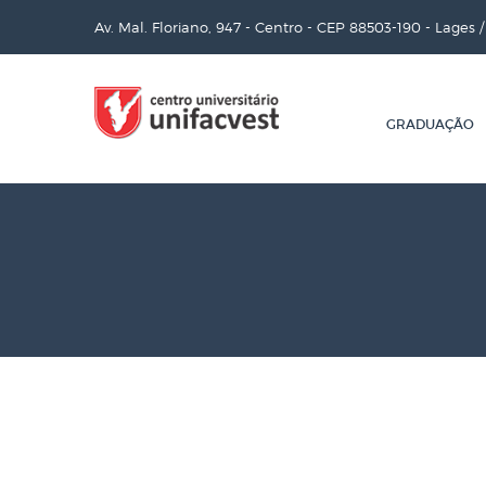
Av. Mal. Floriano, 947 - Centro - CEP 88503-190 - Lages 
GRADUAÇÃO