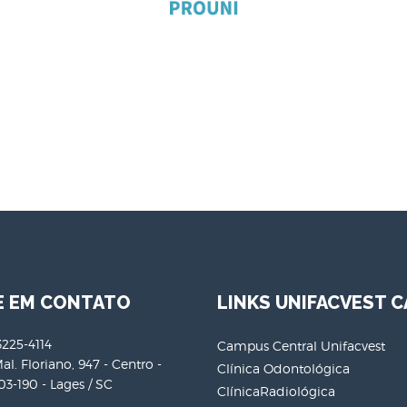
E EM CONTATO
LINKS UNIFACVEST C
3225-4114
Campus Central Unifacvest
al. Floriano, 947 - Centro -
Clínica Odontológica
3-190 - Lages / SC
ClínicaRadiológica