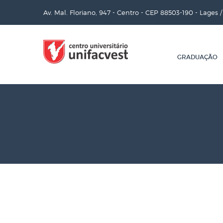
Av. Mal. Floriano, 947 - Centro - CEP 88503-190 - Lages 
GRADUAÇÃO