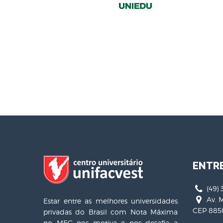
ENTR
(49) 
Av. M
Estar entre as melhores universidades
CEP 8850
privadas do Brasil com Nota Máxima
no MEC nos motiva e nos desafia a