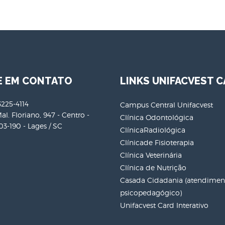
E EM CONTATO
LINKS UNIFACVEST C
3225-4114
Campus Central Unifacvest
al. Floriano, 947 - Centro -
Clínica Odontológica
3-190 - Lages / SC
ClínicaRadiológica
Clínicade Fisioterapia
Clínica Veterinária
Clínica de Nutrição
Casada Cidadania (atendiment
psicopedagógico)
Unifacvest Card Interativo