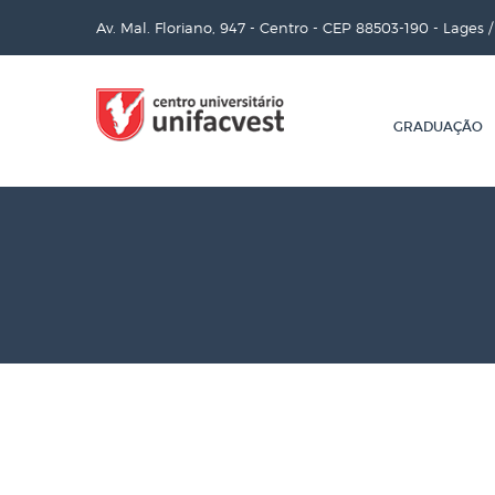
Av. Mal. Floriano, 947 - Centro - CEP 88503-190 - Lages 
GRADUAÇÃO