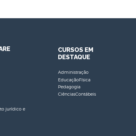
ARE
CURSOS EM
DESTAQUE
Administração
EducaçãoFísica
Pedagogia
CiênciasContábeis
o jurídico e