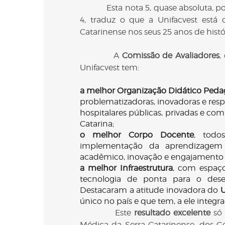
Esta nota 5, quase absoluta, pois d
4, traduz o que a Unifacvest est
Catarinense nos seus 25 anos de histó
A
Comissão de Avaliadores
,
Unifacvest tem:
a melhor Organização Didático Pedag
problematizadoras, inovadoras e resp
hospitalares públicas, privadas e co
Catarina;
o melhor Corpo Docente
, todo
implementação da aprendizagem 
acadêmico, inovação e engajamento e
a melhor Infraestrutura
, com espaço
tecnologia de ponta para o dese
Destacaram a atitude inovadora do
U
único no país e que tem, a ele integr
Este
resultado excelente
só 
Médica da Serra Catarinense, dos Ges