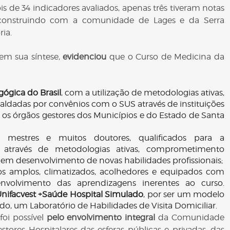
e 34 indicadores avaliados, apenas três tiveram notas
á construindo com a comunidade de Lages e da Serra
ria.
 em sua síntese,
evidenciou
que o Curso de Medicina da
ógica do Brasil
, com a utilização de metodologias ativas,
aldadas por convênios com o SUS através de instituições
m os órgãos gestores dos Municípios e do Estado de Santa
s mestres e muitos doutores, qualificados para a
através de metodologias ativas, comprometimento
m desenvolvimento de novas habilidades profissionais;
s amplos, climatizados, acolhedores e equipados com
nvolvimento das aprendizagens inerentes ao curso.
nifacvest +Saúde Hospital Simulado
, por ser um modelo
ado, um Laboratório de Habilidades de Visita Domiciliar.
foi possível
pelo envolvimento integral
da Comunidade
tores Hospitalares das esferas públicas e privadas, das