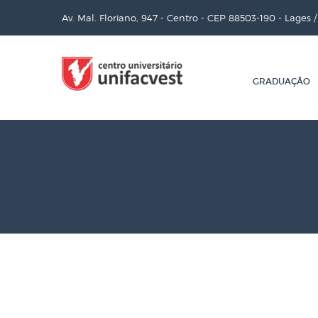
Av. Mal. Floriano, 947 - Centro - CEP 88503-190 - Lages 
GRADUAÇÃO