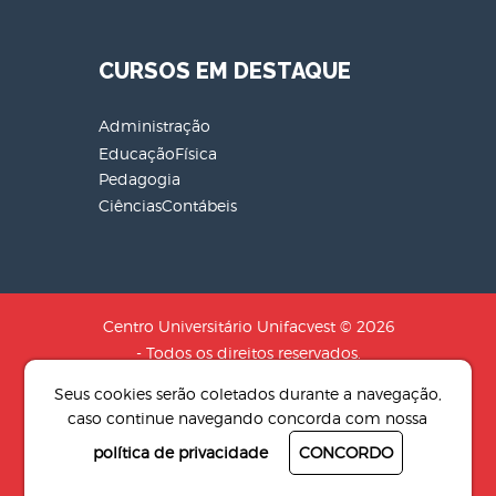
CURSOS EM DESTAQUE
Administração
EducaçãoFísica
Pedagogia
CiênciasContábeis
Centro Universitário Unifacvest © 2026
- Todos os direitos reservados.
CNPJ: 04.608.241/0001-79 - Razão
Seus cookies serão coletados durante a navegação,
Social: SOCIEDADE DE EDUCACAO N.S
caso continue navegando concorda com nossa
AUXILIADORA LTDA
política de privacidade
CONCORDO
Desenvolvido por
4Pix - Agência de
resultados