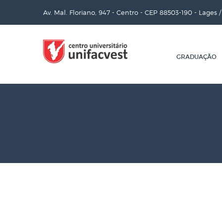
Av. Mal. Floriano, 947 - Centro - CEP 88503-190 - Lages 
GRADUAÇÃO