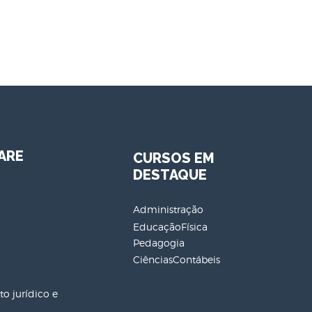
ARE
CURSOS EM
DESTAQUE
Administração
EducaçãoFísica
Pedagogia
CiênciasContábeis
o jurídico e