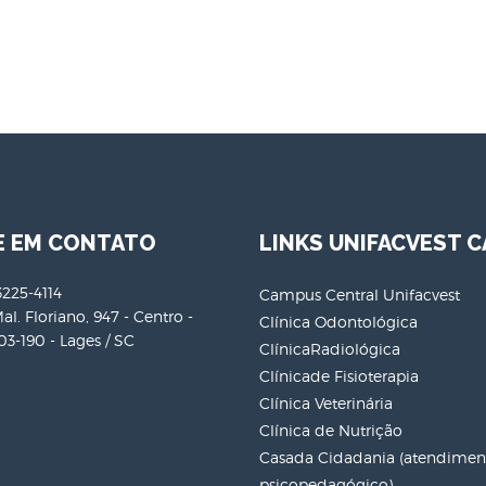
E EM CONTATO
LINKS UNIFACVEST C
3225-4114
Campus Central Unifacvest
al. Floriano, 947 - Centro -
Clínica Odontológica
3-190 - Lages / SC
ClínicaRadiológica
Clínicade Fisioterapia
Clínica Veterinária
Clínica de Nutrição
Casada Cidadania (atendiment
psicopedagógico)