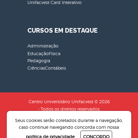
Unifacvest Card Interativo
CURSOS EM DESTAQUE
Administração
EducaçãoFísica
Pedagogia
CiênciasContábeis
Centro Universitário Unifacvest © 2026
- Todos os direitos reservados.
CNPJ: 04.608.241/0001-79 - Razão
Seus cookies serão coletados durante a navegação,
Social: SOCIEDADE DE EDUCACAO N.S
caso continue navegando concorda com nossa
AUXILIADORA LTDA
política de privacidade
CONCORDO