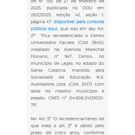
de Nº 158, de 27 de fevereiro de
2025, publicada no DOU em
28/2/2025, edição 42, seção 1,
página 47,
disponível para consulta
pública aqui
,
que traz em seu Art.
o:
2
"Fica recredenciado o Centro
Universitário Facvest (Cód. 3840),
instalado na Avenida Marechal
Floriano, nº 947, Centro, no
município de Lages, no estado do
Santa Catarina, mantido pela
Sociedade de Educação N.S.
Auxiliadora Ltda. (Cód. 2417), com
sede no mesmo município e
estado, CNPJ nº 04.608.241/0001-
79".
No Art. 3º "O recredenciamento de
que trata o art. 2º é válido pelo
prazo de cinco anos, conforme