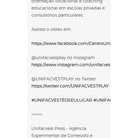
orientação vocacional e coaching
educacional em escolas privadas e
consultórios particulares.
Assista o vídeo em:
https://www.facebook.com/CentroUniversitarioUnif
@unifacvestplay no Instagram
https://www.instagram.com/unifacvestplay
@UNIFACVESTPLAY no Twitter
https://twitter.com/UNIFACVESTPLAY
#UNIFACVESTÉOSEULUGAR
#UNIFACVEST
#VEM
>>>>>
Unifacvest Press - Agência
Experimental de Conteúdo e