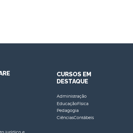
ARE
CURSOS EM
DESTAQUE
Administração
EducaçãoFísica
Pedagogia
CiênciasContábeis
o jurídico e