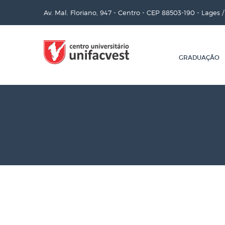
Av. Mal. Floriano, 947 - Centro - CEP 88503-190 - Lages 
GRADUAÇÃO