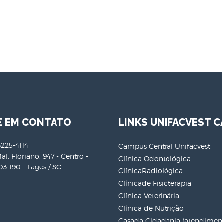
E EM CONTATO
LINKS UNIFACVEST C
3225-4114
Campus Central Unifacvest
al. Floriano, 947 - Centro -
Clínica Odontológica
3-190 - Lages / SC
ClínicaRadiológica
Clínicade Fisioterapia
Clínica Veterinária
Clínica de Nutrição
Casada Cidadania (atendiment