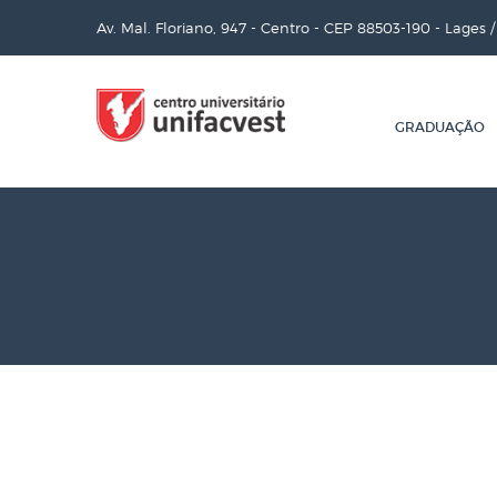
Av. Mal. Floriano, 947 - Centro - CEP 88503-190 - Lages 
GRADUAÇÃO