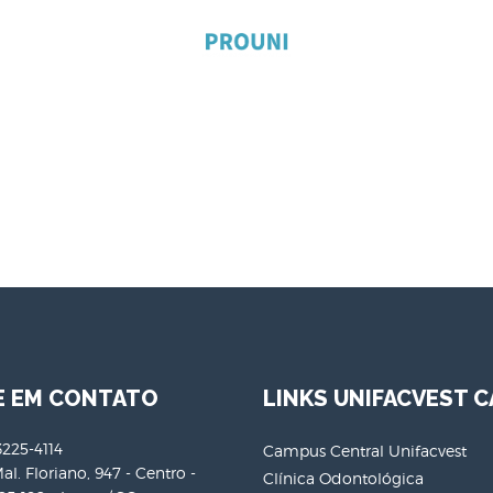
E EM CONTATO
LINKS UNIFACVEST C
3225-4114
Campus Central Unifacvest
al. Floriano, 947 - Centro -
Clínica Odontológica