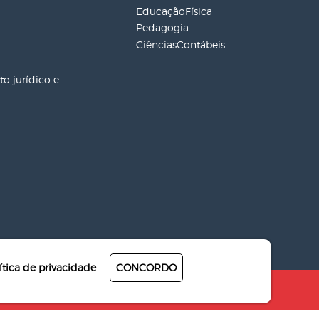
EducaçãoFísica
Pedagogia
CiênciasContábeis
o jurídico e
ítica de privacidade
CONCORDO
Desenvolvido por
4Pix - Agência de resultados