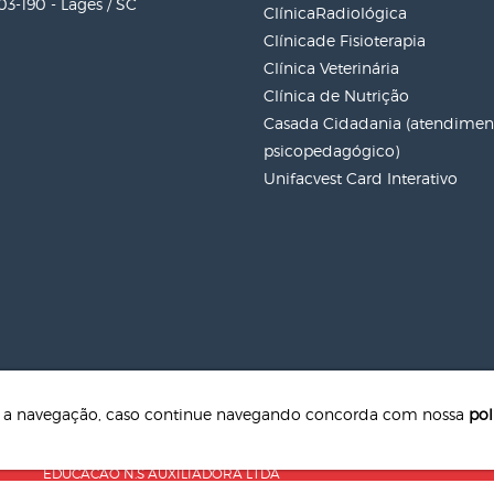
3-190 - Lages / SC
ClínicaRadiológica
Clínicade Fisioterapia
Clínica Veterinária
Clínica de Nutrição
Casada Cidadania (atendiment
psicopedagógico)
Unifacvest Card Interativo
te a navegação, caso continue navegando concorda com nossa
pol
CNPJ: 04.608.241/0001-79 - Razão Social: SOCIEDADE DE
EDUCACAO N.S AUXILIADORA LTDA