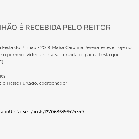
NHÃO É RECEBIDA PELO REITOR
esta do Pinhão - 2019, Maísa Carolina Pereira, esteve hoje no
o primeiro vídeo e sinta-se convidado para a Festa que
).
ges
ício Hasse Furtado, coordenador
tarioUnifacvest/posts/1270686356424549