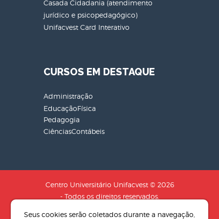
Casada Cidadania (atendimento
jurídico e psicopedagógico)
Unifacvest Card Interativo
CURSOS EM DESTAQUE
Administração
EducaçãoFísica
Pedagogia
CiênciasContábeis
Centro Universitário Unifacvest © 2026
- Todos os direitos reservados.
CNPJ: 04.608.241/0001-79 - Razão
Seus cookies serão coletados durante a navegação,