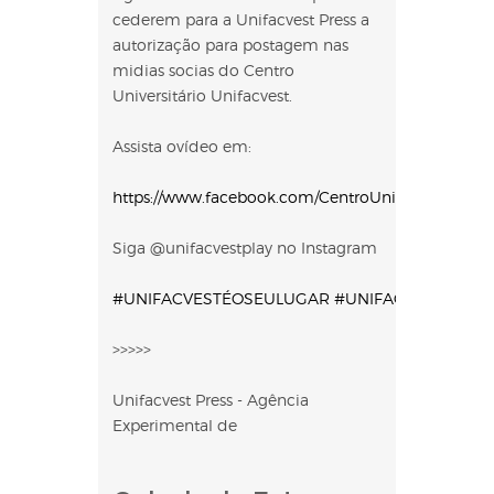
cederem para a Unifacvest Press a
autorização para postagem nas
midias socias do Centro
Universitário Unifacvest.
Assista ovídeo em:
https://www.facebook.com/CentroUniversitarioUni
Siga @unifacvestplay no Instagram
#UNIFACVESTÉOSEULUGAR
#UNIFACVEST
#VEM
>>>>>
Unifacvest Press - Agência
Experimental de