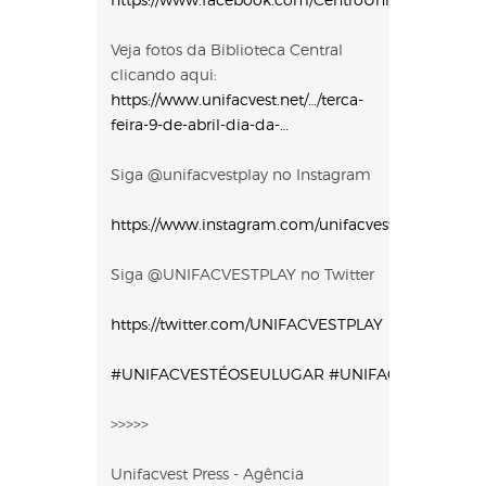
Veja fotos da Biblioteca Central
clicando aqui:
https://www.unifacvest.net/…/terca-
feira-9-de-abril-dia-da-…
Siga @unifacvestplay no Instagram
https://www.instagram.com/unifacvestplay
Siga @UNIFACVESTPLAY no Twitter
https://twitter.com/UNIFACVESTPLAY
#UNIFACVESTÉOSEULUGAR
#UNIFACVEST
#VEM
>>>>>
Unifacvest Press - Agência