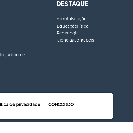
DESTAQUE
Administração
EducaçãoFísica
Pedagogia
CiênciasContábeis
o jurídico e
ítica de privacidade
CONCORDO