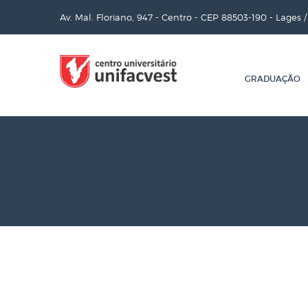
Av. Mal. Floriano, 947 - Centro - CEP 88503-190 - Lages 
GRADUAÇÃO