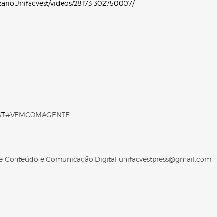
tarioUnifacvest/videos/281731302750007/
ST
#VEMCOMAGENTE
 de Conteúdo e Comunicação Digital unifacvestpress@gmail.com