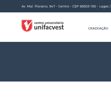
Av. Mal. Floriano, 947 - Centro - CEP 88503-190 - Lages 
GRADUAÇÃO