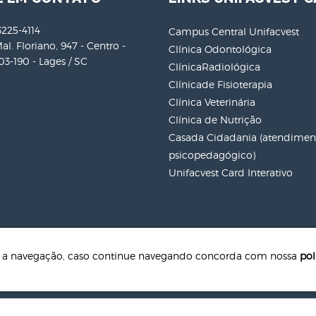
3225-4114
Campus Central Unifacvest
al. Floriano, 947 - Centro -
Clínica Odontológica
3-190 - Lages / SC
ClínicaRadiológica
Clínicade Fisioterapia
Clínica Veterinária
Clínica de Nutrição
Casada Cidadania (atendiment
psicopedagógico)
Unifacvest Card Interativo
te a navegação, caso continue navegando concorda com nossa
pol