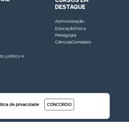
CURSOS EM
DESTAQUE
Administração
EducaçãoFísica
Pedagogia
CiênciasContábeis
o jurídico e
ítica de privacidade
CONCORDO