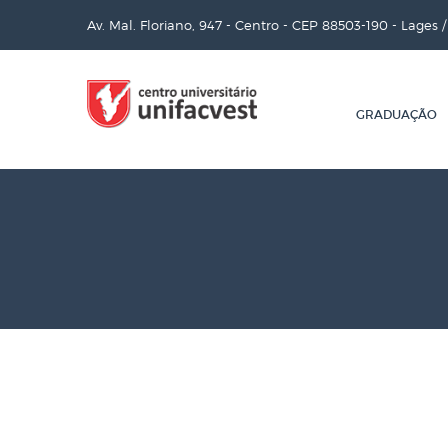
Av. Mal. Floriano, 947 - Centro - CEP 88503-190 - Lages 
GRADUAÇÃO