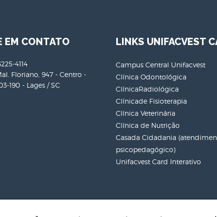
E EM CONTATO
LINKS UNIFACVEST C
3225-4114
Campus Central Unifacvest
al. Floriano, 947 - Centro -
Clínica Odontológica
3-190 - Lages / SC
ClínicaRadiológica
Clínicade Fisioterapia
Clínica Veterinária
Clínica de Nutrição
Casada Cidadania (atendiment
psicopedagógico)
Unifacvest Card Interativo