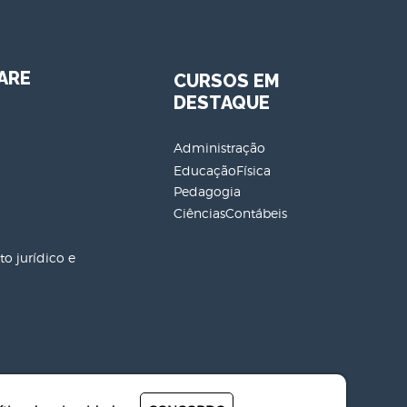
ARE
CURSOS EM
DESTAQUE
Administração
EducaçãoFísica
Pedagogia
CiênciasContábeis
o jurídico e