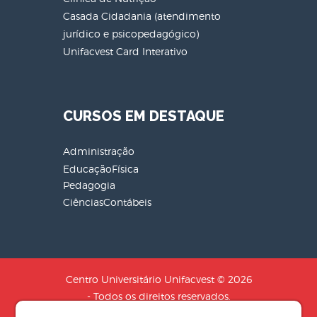
Casada Cidadania (atendimento
jurídico e psicopedagógico)
Unifacvest Card Interativo
CURSOS EM DESTAQUE
Administração
EducaçãoFísica
Pedagogia
CiênciasContábeis
Centro Universitário Unifacvest © 2026
- Todos os direitos reservados.
CNPJ: 04.608.241/0001-79 - Razão