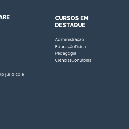
ARE
CURSOS EM
DESTAQUE
Administração
EducaçãoFísica
Pedagogia
CiênciasContábeis
o jurídico e