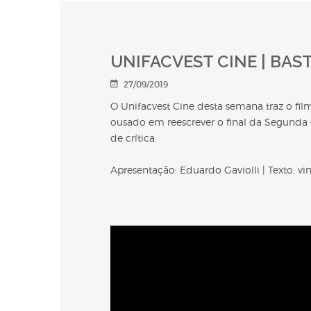
UNIFACVEST CINE | BAS
27/09/2019
O Unifacvest Cine desta semana traz o fil
ousado em reescrever o final da Segunda G
de crítica.
Apresentação: Eduardo Gaviolli | Texto, vi