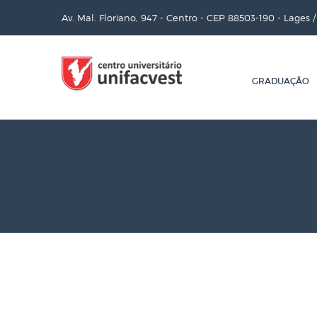
Av. Mal. Floriano, 947 - Centro - CEP 88503-190 - Lages 
GRADUAÇÃO