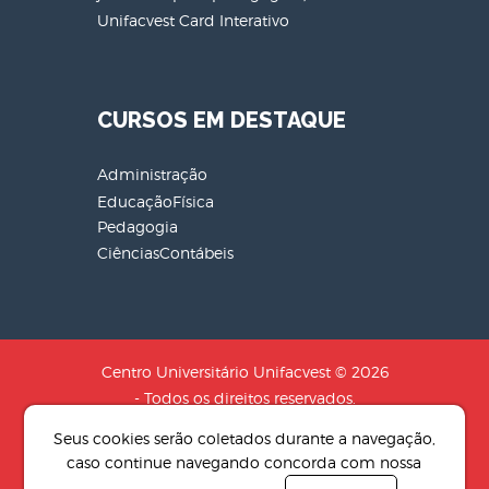
Unifacvest Card Interativo
CURSOS EM DESTAQUE
Administração
EducaçãoFísica
Pedagogia
CiênciasContábeis
Centro Universitário Unifacvest © 2026
- Todos os direitos reservados.
CNPJ: 04.608.241/0001-79 - Razão
Seus cookies serão coletados durante a navegação,
Social: SOCIEDADE DE EDUCACAO N.S
caso continue navegando concorda com nossa
AUXILIADORA LTDA