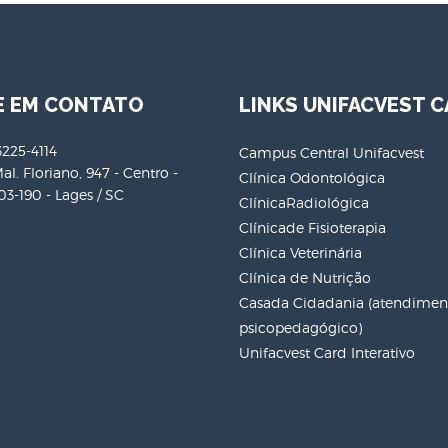
E EM CONTATO
LINKS UNIFACVEST C
3225-4114
Campus Central Unifacvest
al. Floriano, 947 - Centro -
Clínica Odontológica
3-190 - Lages / SC
ClínicaRadiológica
Clínicade Fisioterapia
Clínica Veterinária
Clínica de Nutrição
Casada Cidadania (atendiment
psicopedagógico)
Unifacvest Card Interativo