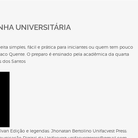
NHA UNIVERSITÁRIA
eita simples, fácil e prática para iniciantes ou quem tem pouco
raco Quente. O preparo é ensinado pela acadêmica da quarta
s dos Santos
van Edição e legendas: Jhonatan Bertolino Unifacvest Press:
unicação Digital da Unifacvest unifacvestpress@gmail.com