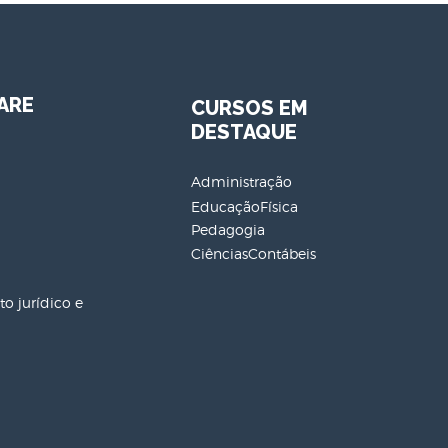
ARE
CURSOS EM
DESTAQUE
Administração
EducaçãoFísica
Pedagogia
CiênciasContábeis
o jurídico e