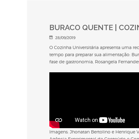
BURACO QUENTE | COZI
28/09/2019
O Cozinha Universitária apresenta uma rec
tempo para preparar sua alimentação: Bu
fase de gastronomia, Rosangela Fernande
Imagens: Jhonatan Bertolino e Henrique Vi
Agência Experimental de Conteúdo e Com