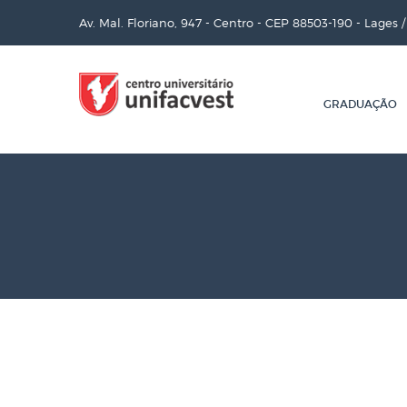
Av. Mal. Floriano, 947 - Centro - CEP 88503-190 - Lages 
GRADUAÇÃO