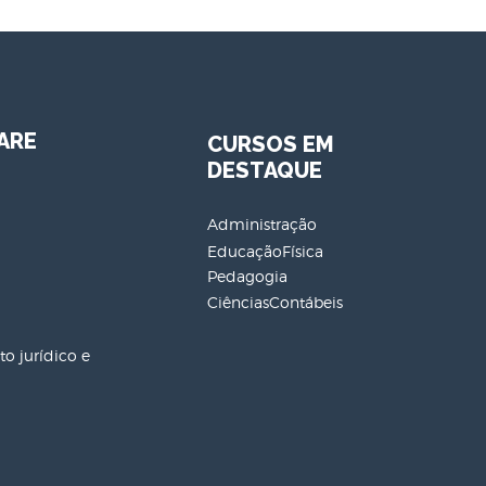
ARE
CURSOS EM
DESTAQUE
Administração
EducaçãoFísica
Pedagogia
CiênciasContábeis
o jurídico e