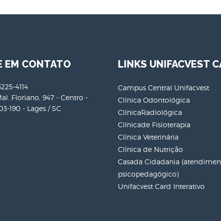
E EM CONTATO
LINKS UNIFACVEST C
3225-4114
Campus Central Unifacvest
al. Floriano, 947 - Centro -
Clínica Odontológica
3-190 - Lages / SC
ClínicaRadiológica
Clínicade Fisioterapia
Clínica Veterinária
Clínica de Nutrição
Casada Cidadania (atendiment
psicopedagógico)
Unifacvest Card Interativo