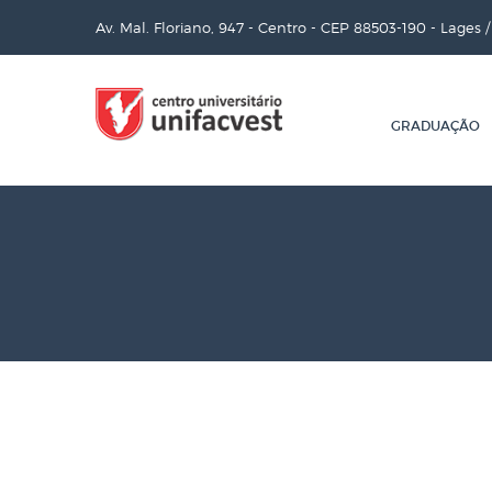
Av. Mal. Floriano, 947 - Centro - CEP 88503-190 - Lages 
GRADUAÇÃO