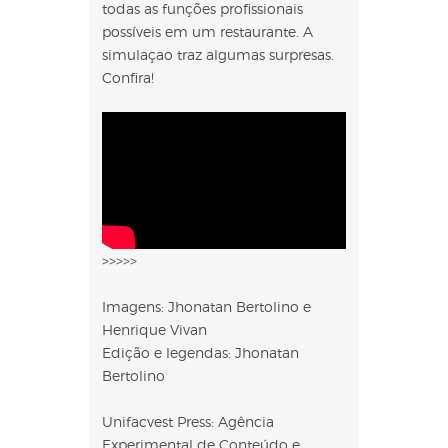
todas as funções profissionais
possíveis em um restaurante. A
simulaçao traz algumas surpresas.
Confira!
>>>>>
Imagens: Jhonatan Bertolino e
Henrique Vivan
Edição e legendas: Jhonatan
Bertolino
Unifacvest Press: Agência
Experimental de Conteúdo e