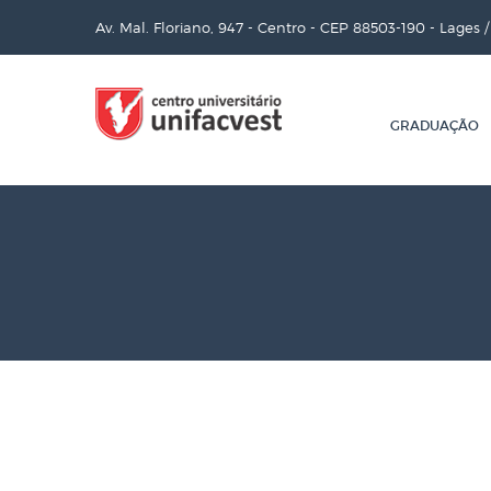
Av. Mal. Floriano, 947 - Centro - CEP 88503-190 - Lages 
GRADUAÇÃO