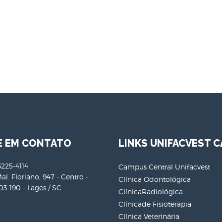
E EM CONTATO
LINKS UNIFACVEST C
3225-4114
Campus Central Unifacvest
al. Floriano, 947 - Centro -
Clínica Odontológica
3-190 - Lages / SC
ClínicaRadiológica
Clínicade Fisioterapia
Clínica Veterinária