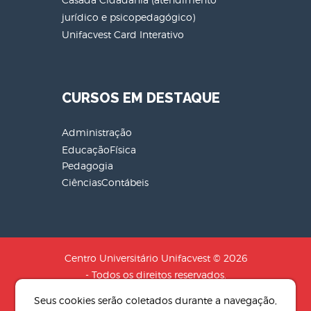
jurídico e psicopedagógico)
Unifacvest Card Interativo
CURSOS EM DESTAQUE
Administração
EducaçãoFísica
Pedagogia
CiênciasContábeis
Centro Universitário Unifacvest © 2026
- Todos os direitos reservados.
CNPJ: 04.608.241/0001-79 - Razão
Seus cookies serão coletados durante a navegação,
Social: SOCIEDADE DE EDUCACAO N.S