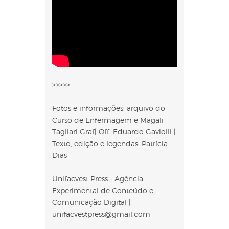
>>>>>
Fotos e informações: arquivo do
Curso de Enfermagem e Magali
Tagliari Graf| Off: Eduardo Gaviolli |
Texto, edição e legendas: Patrícia
Dias
Unifacvest Press - Agência
Experimental de Conteúdo e
Comunicação Digital |
unifacvestpress@gmail.com