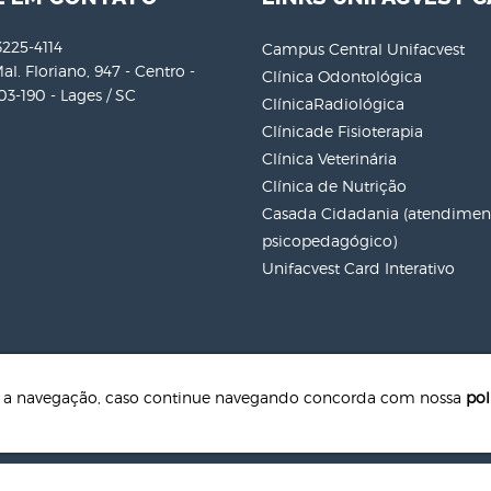
3225-4114
Campus Central Unifacvest
al. Floriano, 947 - Centro -
Clínica Odontológica
3-190 - Lages / SC
ClínicaRadiológica
Clínicade Fisioterapia
Clínica Veterinária
Clínica de Nutrição
Casada Cidadania (atendiment
psicopedagógico)
Unifacvest Card Interativo
te a navegação, caso continue navegando concorda com nossa
pol