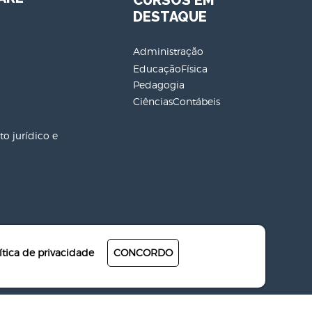
CURSOS EM
DESTAQUE
Administração
EducaçãoFísica
Pedagogia
CiênciasContábeis
o jurídico e
ítica de privacidade
CONCORDO