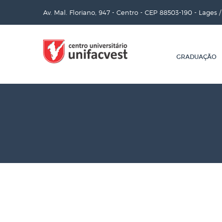
Av. Mal. Floriano, 947 - Centro - CEP 88503-190 - Lages 
GRADUAÇÃO