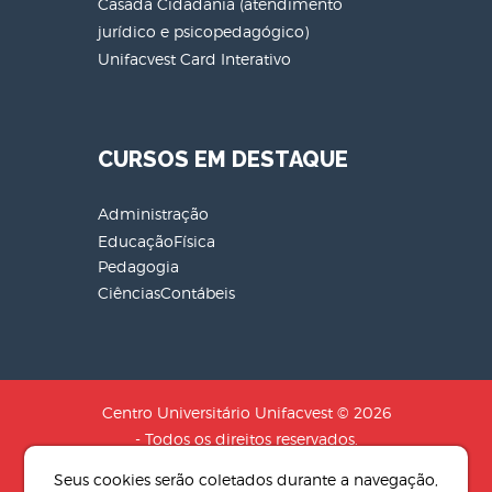
Casada Cidadania (atendimento
jurídico e psicopedagógico)
Unifacvest Card Interativo
CURSOS EM DESTAQUE
Administração
EducaçãoFísica
Pedagogia
CiênciasContábeis
Centro Universitário Unifacvest © 2026
- Todos os direitos reservados.
CNPJ: 04.608.241/0001-79 - Razão
Seus cookies serão coletados durante a navegação,
Social: SOCIEDADE DE EDUCACAO N.S