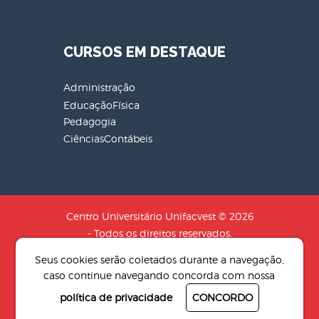
CURSOS EM DESTAQUE
Administração
EducaçãoFísica
Pedagogia
CiênciasContábeis
Centro Universitário Unifacvest © 2026
- Todos os direitos reservados.
CNPJ: 04.608.241/0001-79 - Razão
Seus cookies serão coletados durante a navegação,
Social: SOCIEDADE DE EDUCACAO N.S
caso continue navegando concorda com nossa
AUXILIADORA LTDA
política de privacidade
CONCORDO
Desenvolvido por
4Pix - Agência de
resultados