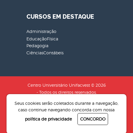
CURSOS EM DESTAQUE
Administração
EducaçãoFísica
Pedagogia
CiênciasContábeis
Centro Universitário Unifacvest © 2026
- Todos os direitos reservados.
CNPJ: 04.608.241/0001-79 - Razão
Seus cookies serão coletados durante a navegação,
Social: SOCIEDADE DE EDUCACAO N.S
caso continue navegando concorda com nossa
AUXILIADORA LTDA
política de privacidade
CONCORDO
Desenvolvido por
4Pix - Agência de
resultados