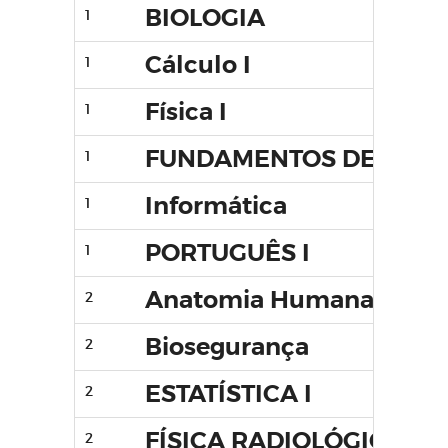
BIOLOGIA
1
Cálculo I
1
Física I
1
FUNDAMENTOS DE RADI
1
Informática
1
PORTUGUÊS I
1
Anatomia Humana II
2
Biosegurança
2
ESTATÍSTICA I
2
FÍSICA RADIOLÓGICA
2