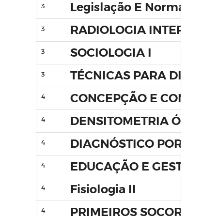
Legislação E Normas Prof
3
RADIOLOGIA INTERVENC
3
SOCIOLOGIA I
3
TÉCNICAS PARA DIAGNÓ
3
CONCEPÇÃO E CONTEÚD
4
DENSITOMETRIA ÓSSEA
4
DIAGNÓSTICO POR IMA
4
EDUCAÇÃO E GESTÃO A
4
Fisiologia II
4
PRIMEIROS SOCORROS
4