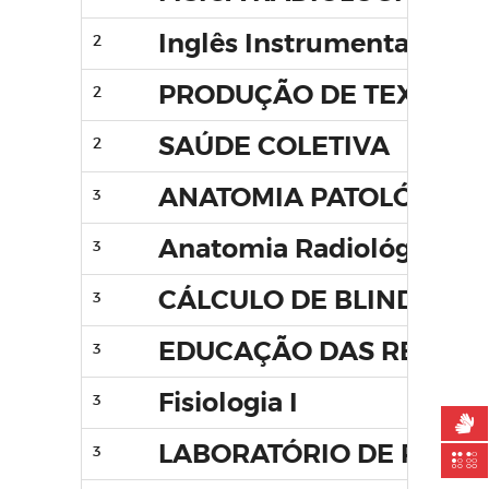
Inglês Instrumental
2
PRODUÇÃO DE TEXTO I
2
SAÚDE COLETIVA
2
ANATOMIA PATOLÓGICA
3
Anatomia Radiológica
3
CÁLCULO DE BLINDAGE
3
EDUCAÇÃO DAS RELAÇÕE
3
Fisiologia I
3
LABORATÓRIO DE RADI
3