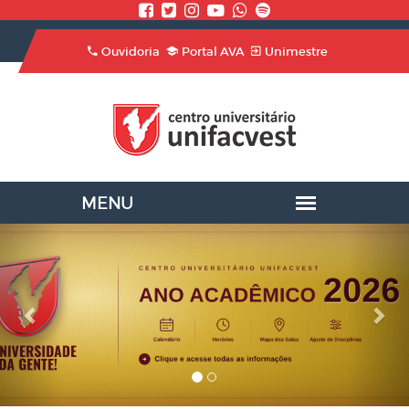
Ouvidoria
Portal AVA
Unimestre
Previous
Nex